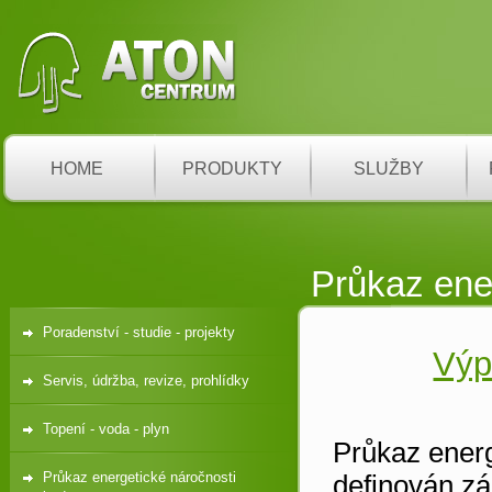
HOME
PRODUKTY
SLUŽBY
Průkaz ene
Poradenství - studie - projekty
Výp
Servis, údržba, revize, prohlídky
Topení - voda - plyn
Průkaz ener
Průkaz energetické náročnosti
definován z