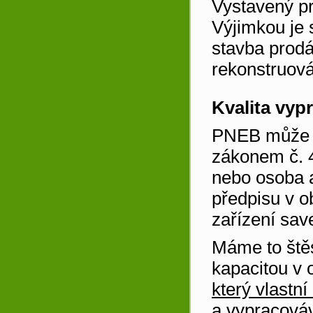
Vystavený pr
Výjimkou je 
stavba prod
rekonstruov
Kvalita vyp
PNEB může z
zákonem č. 4
nebo osoba a
předpisu v o
zařízení sav
Máme to štěs
kapacitou v
který vlastn
a vypracováv