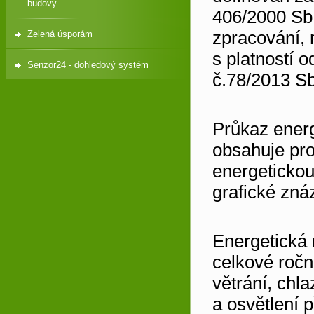
budovy
406/2000 Sb
zpracování, 
Zelená úsporám
s platností o
Senzor24 - dohledový systém
č.78/2013 Sb
Průkaz energ
obsahuje pro
energetickou
grafické zná
Energetická
celkové ročn
větrání, chla
a osvětlení 