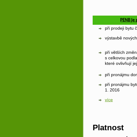
PENB je 
při prodeji bytu 
výstavbě novýc
při větších změ
s celkovou podl
které ovlivňují 
při pronájmu do
při pronájmu byt
1. 2016
více
Platnost